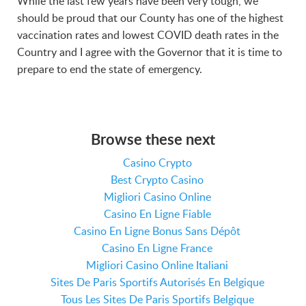
While the last few years have been very tough, we
should be proud that our County has one of the highest
vaccination rates and lowest COVID death rates in the
Country and I agree with the Governor that it is time to
prepare to end the state of emergency.
Browse these next
Casino Crypto
Best Crypto Casino
Migliori Casino Online
Casino En Ligne Fiable
Casino En Ligne Bonus Sans Dépôt
Casino En Ligne France
Migliori Casino Online Italiani
Sites De Paris Sportifs Autorisés En Belgique
Tous Les Sites De Paris Sportifs Belgique