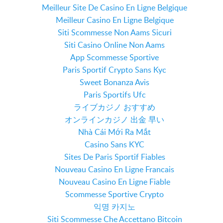
Meilleur Site De Casino En Ligne Belgique
Meilleur Casino En Ligne Belgique
Siti Scommesse Non Aams Sicuri
Siti Casino Online Non Aams
App Scommesse Sportive
Paris Sportif Crypto Sans Kyc
Sweet Bonanza Avis
Paris Sportifs Ufc
ライブカジノ おすすめ
オンラインカジノ 出金 早い
Nhà Cái Mới Ra Mắt
Casino Sans KYC
Sites De Paris Sportif Fiables
Nouveau Casino En Ligne Francais
Nouveau Casino En Ligne Fiable
Scommesse Sportive Crypto
익명 카지노
Siti Scommesse Che Accettano Bitcoin