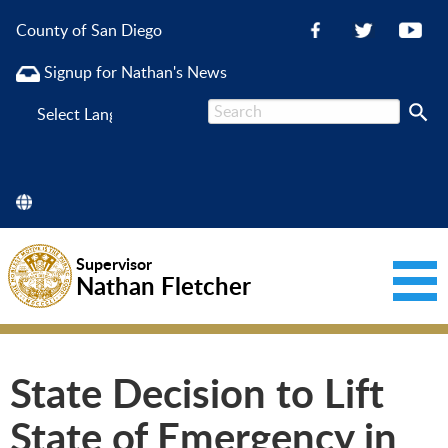
County of San Diego
Signup for Nathan's News
Powered
by
Supervisor
Nathan Fletcher
State Decision to Lift
State of Emergency in