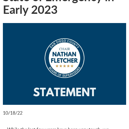
Early 2023
10/18/22