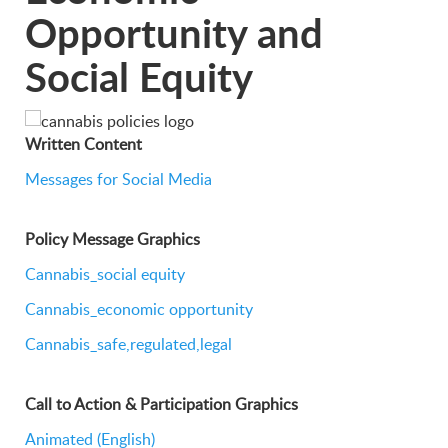
Opportunity and
Social Equity
Written Content
Messages for Social Media
Policy Message Graphics
Cannabis_social equity
Cannabis_economic opportunity
Cannabis_safe,regulated,legal
Call to Action & Participation Graphics
Animated (English)