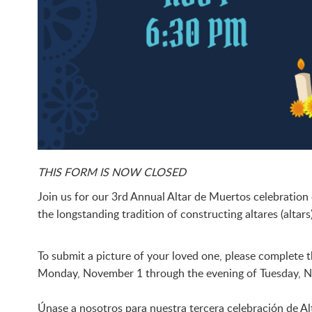
THIS FORM IS NOW CLOSED
Join us for our 3rd Annual Altar de Muertos celebratio
the longstanding tradition of constructing altares (alta
To submit a picture of your loved one, please complete
Monday, November 1 through the evening of Tuesday, 
Únase a nosotros para nuestra tercera celebración de Al