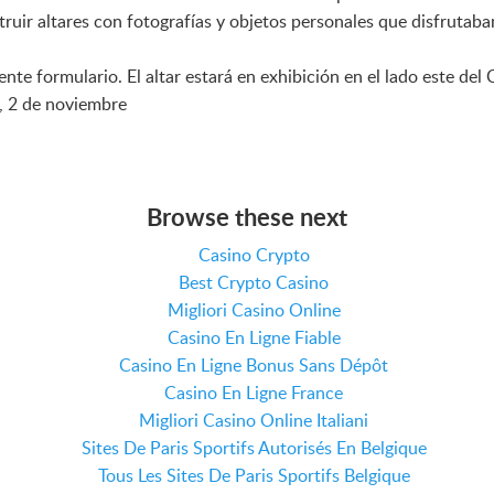
struir altares con fotografías y objetos personales que disfruta
ente formulario. El altar estará en exhibición en el lado este de
s, 2 de noviembre
Browse these next
Casino Crypto
Best Crypto Casino
Migliori Casino Online
Casino En Ligne Fiable
Casino En Ligne Bonus Sans Dépôt
Casino En Ligne France
Migliori Casino Online Italiani
Sites De Paris Sportifs Autorisés En Belgique
Tous Les Sites De Paris Sportifs Belgique