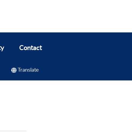
ty
Contact
Translate