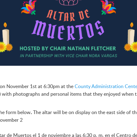
n on November 1st at 6:30pm at the
County Administration Cent
rs) with photographs and personal items that they enjoyed when th
 the form below
.
The altar will be on display on the east side of t
November 2
tar de Muertos el 1 de noviembre a las 6:30 p. m. en el Centro 