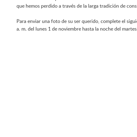
que hemos perdido a través de la larga tradición de con
Para enviar una foto de su ser querido, complete el sigui
a. m. del lunes 1 de noviembre hasta la noche del marte